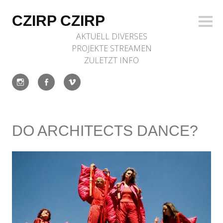
Zum
Inhalt
CZIRP CZIRP
Seite
springen
AKTUELL
DIVERSES
PROJEKTE
STREAMEN
ZULETZT
INFO
Instagram
Facebook
Vimeo
DO ARCHITECTS DANCE?